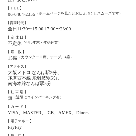
【 T E L 】
（ホームページを見たとお伝え頂くとスムーズです）
06-6484-2356
【営業時間】
全日11:30〜15:00,17:00〜23:00
【 定 休 日 】
（但し年末・年始休業）
不定休
【 席 数 】
（カウンター11席、テーブル4席）
15席
【アクセス】
大阪メトロ なんば駅2分、
JR関西本線 JR難波駅5分、
南海本線なんば駅5分
【 駐 車 場 】
（近隣にコインパーキング有）
無
【 カ ー ド 】
VISA、MASTER、JCB、AMEX、Diners
【 電子マネー 】
PayPay
【 貸 切 】