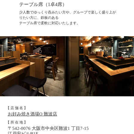
テーブル席（1卓4席）
少人数でゆっくり呑みたい方や、グループで楽しく盛り上が
りたい方に、鉄板のある
テーブル席で柔軟に対応いたします。
【 店 舗 名 】
お好み焼き酒場O 難波店
【 所 在 地 】
〒542-0076 大阪市中央区難波1 丁目7-15
江戸安ビルB1F